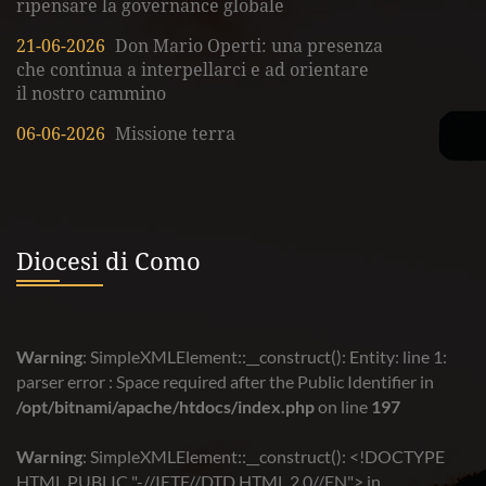
ripensare la governance globale
21-06-2026
Don Mario Operti: una presenza
che continua a interpellarci e ad orientare
il nostro cammino
06-06-2026
Missione terra
Diocesi di Como
Warning
: SimpleXMLElement::__construct(): Entity: line 1:
parser error : Space required after the Public Identifier in
/opt/bitnami/apache/htdocs/index.php
on line
197
Warning
: SimpleXMLElement::__construct(): <!DOCTYPE
HTML PUBLIC "-//IETF//DTD HTML 2.0//EN"> in