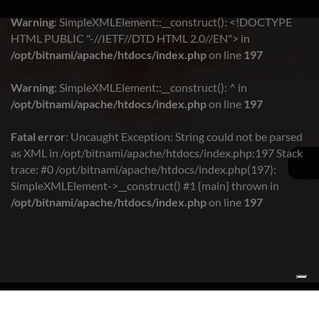
Warning
: SimpleXMLElement::__construct(): <!DOCTYPE
HTML PUBLIC "-//IETF//DTD HTML 2.0//EN"> in
/opt/bitnami/apache/htdocs/index.php
on line
197
Warning
: SimpleXMLElement::__construct(): ^ in
/opt/bitnami/apache/htdocs/index.php
on line
197
Fatal error
: Uncaught Exception: String could not be parsed
as XML in /opt/bitnami/apache/htdocs/index.php:197 Stack
trace: #0 /opt/bitnami/apache/htdocs/index.php(197):
SimpleXMLElement->__construct() #1 {main} thrown in
/opt/bitnami/apache/htdocs/index.php
on line
197
Copyright © 2026
Azione Cattolica Como
. Tutti i diritti