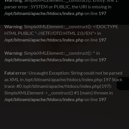
parser error : SYSTEM or PUBLIC, the URI is missing in
/opt/bitnami/apache/htdocs/index.php
on line
197
Warning
: SimpleXMLElement::__construct(): <!DOCTYPE
HTML PUBLIC "-//IETF//DTD HTML 2.0//EN"> in
/opt/bitnami/apache/htdocs/index.php
on line
197
Warning
: SimpleXMLElement::__construct(): ^ in
/opt/bitnami/apache/htdocs/index.php
on line
197
Fatal error
: Uncaught Exception: String could not be parsed
as XML in /opt/bitnami/apache/htdocs/index.php:197 Stack
trace: #0 /opt/bitnami/apache/htdocs/index.php(197):
SimpleXMLElement->__construct() #1 {main} thrown in
/opt/bitnami/apache/htdocs/index.php
on line
197