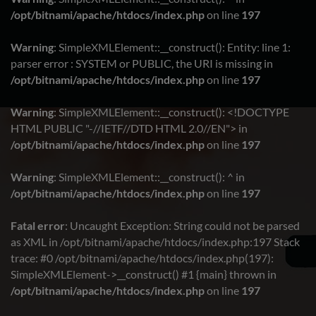
/opt/bitnami/apache/htdocs/index.php
on line
197
Warning
: SimpleXMLElement::__construct(): Entity: line 1:
parser error : SYSTEM or PUBLIC, the URI is missing in
/opt/bitnami/apache/htdocs/index.php
on line
197
Warning
: SimpleXMLElement::__construct(): <!DOCTYPE
HTML PUBLIC "-//IETF//DTD HTML 2.0//EN"> in
/opt/bitnami/apache/htdocs/index.php
on line
197
Warning
: SimpleXMLElement::__construct(): ^ in
/opt/bitnami/apache/htdocs/index.php
on line
197
Fatal error
: Uncaught Exception: String could not be parsed
as XML in /opt/bitnami/apache/htdocs/index.php:197 Stack
trace: #0 /opt/bitnami/apache/htdocs/index.php(197):
SimpleXMLElement->__construct() #1 {main} thrown in
/opt/bitnami/apache/htdocs/index.php
on line
197