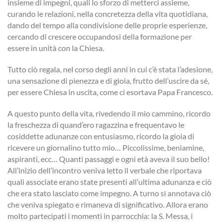
insieme di impegni, quali lo sforzo di metterci assieme,
curando le relazioni, nella concretezza della vita quotidiana,
dando del tempo alla condivisione delle proprie esperienze,
cercando di crescere occupandosi della formazione per
essere in unità con la Chiesa.
Tutto ciò regala, nel corso degli anni in cui c’è stata l’adesione,
una sensazione di pienezza e di gioia, frutto dell’uscire da sé,
per essere Chiesa in uscita, come ci esortava Papa Francesco.
A questo punto della vita, rivedendo il mio cammino, ricordo
la freschezza di quand’ero ragazzina e frequentavo le
cosiddette adunanze con entusiasmo, ricordo la gioia di
ricevere un giornalino tutto mio… Piccolissime, beniamine,
aspiranti, ecc… Quanti passaggi e ogni età aveva il suo bello!
All’inizio dell’incontro veniva letto il verbale che riportava
quali associate erano state presenti all’ultima adunanza e ciò
che era stato lasciato come impegno. A turno si annotava ciò
che veniva spiegato e rimaneva di significativo. Allora erano
molto partecipati i momenti in parrocchia: la S. Messa, i