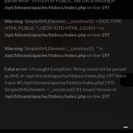
parser error : SYSTEM or PUBLIC, the URI is missing in
/opt/bitnami/apache/htdocs/index.php
on line
197
Warning
: SimpleXMLElement::__construct(): <!DOCTYPE
HTML PUBLIC "-//IETF//DTD HTML 2.0//EN"> in
/opt/bitnami/apache/htdocs/index.php
on line
197
Warning
: SimpleXMLElement::__construct(): ^ in
/opt/bitnami/apache/htdocs/index.php
on line
197
Fatal error
: Uncaught Exception: String could not be parsed
as XML in /opt/bitnami/apache/htdocs/index.php:197 Stack
trace: #0 /opt/bitnami/apache/htdocs/index.php(197):
SimpleXMLElement->__construct() #1 {main} thrown in
/opt/bitnami/apache/htdocs/index.php
on line
197