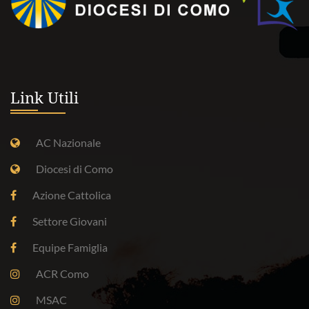
Link Utili
AC Nazionale
Diocesi di Como
Azione Cattolica
Settore Giovani
Equipe Famiglia
ACR Como
MSAC