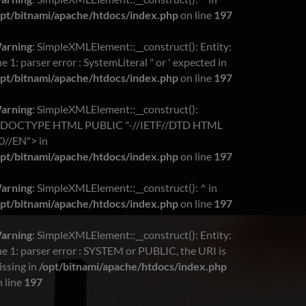
opt/bitnami/apache/htdocs/index.php
on line
197
arning
: SimpleXMLElement::__construct(): Entity:
ne 1: parser error : SystemLiteral " or ' expected in
opt/bitnami/apache/htdocs/index.php
on line
197
arning
: SimpleXMLElement::__construct():
!DOCTYPE HTML PUBLIC "-//IETF//DTD HTML
0//EN"> in
opt/bitnami/apache/htdocs/index.php
on line
197
arning
: SimpleXMLElement::__construct(): ^ in
opt/bitnami/apache/htdocs/index.php
on line
197
arning
: SimpleXMLElement::__construct(): Entity:
ne 1: parser error : SYSTEM or PUBLIC, the URI is
issing in
/opt/bitnami/apache/htdocs/index.php
 line
197