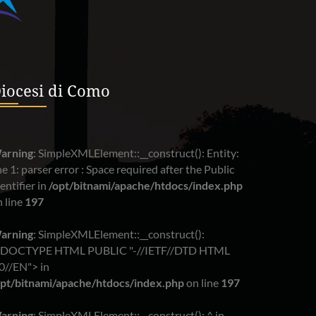
iocesi di Como
arning
: SimpleXMLElement::__construct(): Entity:
ne 1: parser error : Space required after the Public
entifier in
/opt/bitnami/apache/htdocs/index.php
 line
197
arning
: SimpleXMLElement::__construct():
!DOCTYPE HTML PUBLIC "-//IETF//DTD HTML
0//EN"> in
opt/bitnami/apache/htdocs/index.php
on line
197
arning
: SimpleXMLElement::__construct(): ^ in