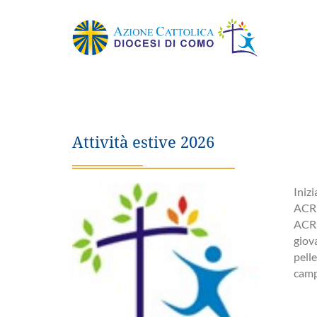
Attività estive 2026
Inizi
ACR 
ACR 
giova
pell
camp