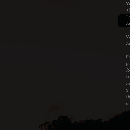
W
<
2.
/
W
/
Fa
p
/
tr
/
S
t
on