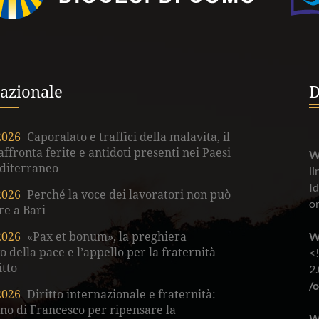
azionale
D
2026
Caporalato e traffici della malavita, il
fronta ferite e antidoti presenti nei Paesi
W
diterraneo
li
Id
2026
Perché la voce dei lavoratori non può
on
e a Bari
W
2026
«Pax et bonum», la preghiera
vo della pace e l’appello per la fraternità
<
itto
2.
/
2026
Diritto internazionale e fraternità:
gno di Francesco per ripensare la
W