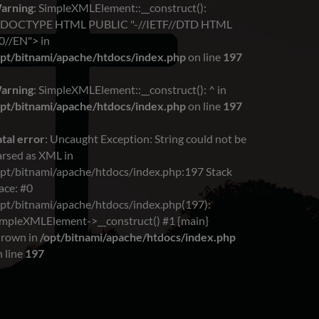
arning
: SimpleXMLElement::__construct():
!DOCTYPE HTML PUBLIC "-//IETF//DTD HTML
0//EN"> in
opt/bitnami/apache/htdocs/index.php
on line
197
arning
: SimpleXMLElement::__construct(): ^ in
opt/bitnami/apache/htdocs/index.php
on line
197
tal error
: Uncaught Exception: String could not be
arsed as XML in
opt/bitnami/apache/htdocs/index.php:197 Stack
ace: #0
opt/bitnami/apache/htdocs/index.php(197):
impleXMLElement->__construct() #1 {main}
hrown in
/opt/bitnami/apache/htdocs/index.php
 line
197