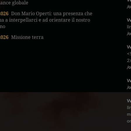
ance globale
/
2026
Don Mario Operti: una presenza che
W
a a interpellarci e ad orientare il nostro
no
li
/
2026
Missione terra
W
<
2.
/
W
/
W
li
m
on