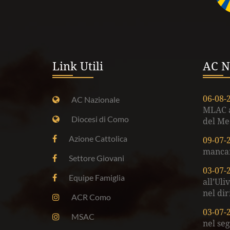
Link Utili
AC N
06-08-
AC Nazionale
MLAC af
Diocesi di Como
del Me
Azione Cattolica
09-07-
mancar
Settore Giovani
03-07-
Equipe Famiglia
all’Uli
nel dir
ACR Como
03-07-
MSAC
nel se