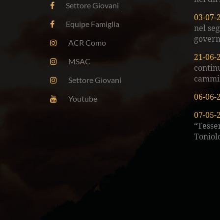
Settore Giovani
03-07-
Equipe Famiglia
nel se
govern
ACR Como
21-06-
MSAC
continu
cammi
Settore Giovani
06-06-
Youtube
07-05-
“Tesser
Toniol