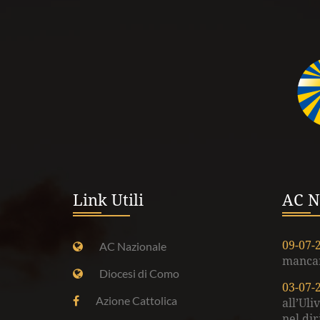
Link Utili
AC N
09-07-
AC Nazionale
mancar
Diocesi di Como
03-07-
Azione Cattolica
all’Uli
nel dir