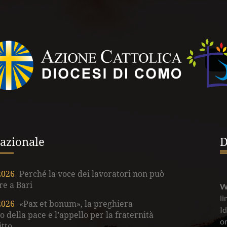
azionale
D
2026
Perché la voce dei lavoratori non può
e a Bari
W
li
2026
«Pax et bonum», la preghiera
Id
vo della pace e l’appello per la fraternità
on
itto