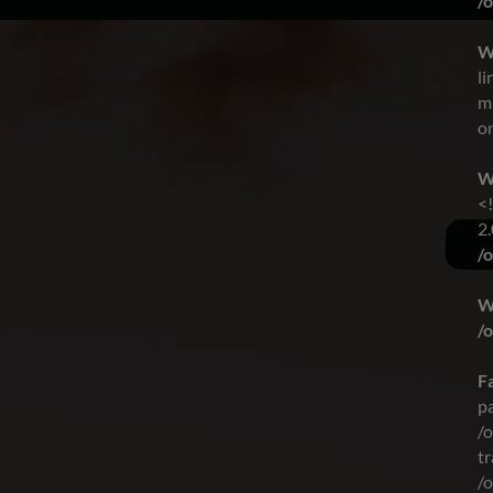
/
W
li
m
on
W
<
2.
/
W
/
Fa
p
/
tr
/