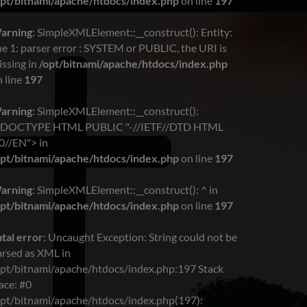
opt/bitnami/apache/htdocs/index.php
on line
197
arning
: SimpleXMLElement::__construct(): Entity:
ne 1: parser error : SYSTEM or PUBLIC, the URI is
issing in
/opt/bitnami/apache/htdocs/index.php
 line
197
arning
: SimpleXMLElement::__construct():
!DOCTYPE HTML PUBLIC "-//IETF//DTD HTML
0//EN"> in
opt/bitnami/apache/htdocs/index.php
on line
197
arning
: SimpleXMLElement::__construct(): ^ in
opt/bitnami/apache/htdocs/index.php
on line
197
tal error
: Uncaught Exception: String could not be
arsed as XML in
opt/bitnami/apache/htdocs/index.php:197 Stack
ace: #0
opt/bitnami/apache/htdocs/index.php(197):