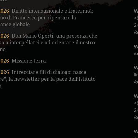
W
2026
Diritto internazionale e fraternità:
gno di Francesco per ripensare la
<
ance globale
2.
/
2026
Don Mario Operti: una presenza che
a a interpellarci e ad orientare il nostro
W
no
/
2026
Missione terra
W
2026
Intrecciare fili di dialogo: nasce
li
e”, la newsletter per la pace dell’Istituto
/
o
W
<
2.
/
W